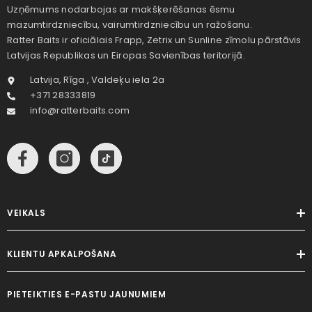
Uzņēmums nodarbojas ar makšķerēšanas ēsmu
mazumtirdzniecību, vairumtirdzniecību un ražošanu.
Ratter Baits ir oficiālais Frapp, Zetrix un Sunline zīmolu pārstāvis
Latvijas Republikas un Eiropas Savienības teritorijā.
Latvija, Rīga , Valdeķu iela 2a
+371 28333819
info@ratterbaits.com
VEIKALS
KLIENTU APKALPOŠANA
PIETEIKTIES E-PASTU JAUNUMIEM