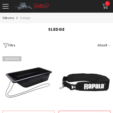
PĀRIET UZ SATURU
0
0
item
Sākums
Sledge
SLEDGE
Filtrs
Atlasīt
Izpārdots