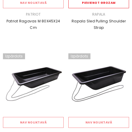
NAV NOLIKTAVĀ
PIEVIENOT GROZAM
PĀRDEVĒJS:
PĀRDEVĒJS:
PATRIOT
RAPALA
Patriot Ragavas M 80X45X24
Rapala Sled Pulling Shoulder
Cm
Strap
Izpārdots
Izpārdots
NAV NOLIKTAVĀ
NAV NOLIKTAVĀ