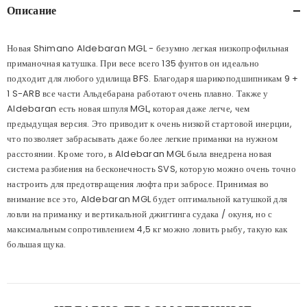
Описание
Новая Shimano Aldebaran MGL - безумно легкая низкопрофильная
приманочная катушка. При весе всего 135 фунтов он идеально
подходит для любого удилища BFS. Благодаря шарикоподшипникам 9 +
1 S-ARB все части Альдебарана работают очень плавно. Также у
Aldebaran есть новая шпуля MGL, которая даже легче, чем
предыдущая версия. Это приводит к очень низкой стартовой инерции,
что позволяет забрасывать даже более легкие приманки на нужном
расстоянии. Кроме того, в Aldebaran MGL была внедрена новая
система разбиения на бесконечность SVS, которую можно очень точно
настроить для предотвращения люфта при забросе. Принимая во
внимание все это, Aldebaran MGL будет оптимальной катушкой для
ловли на приманку и вертикальной джиггинга судака / окуня, но с
максимальным сопротивлением 4,5 кг можно ловить рыбу, такую как
большая щука.