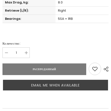
Max Drag, kg:
8.0
Retrieve (L/R):
Right
Bearings:
5SA + 1RB
Количество:
Уменьшить
Увеличить
количество
количество
для
для
Aldebaran
Aldebaran
РАСПРОДАННЫЙ
MGL
MGL
51
51
HG
HG
Left
Left
Hand
Hand
EMAIL ME WHEN AVAILABLE