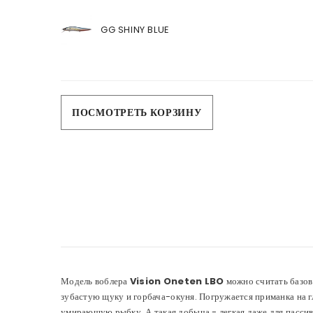
GG SHINY BLUE
Загрузка...
ПОСМОТРЕТЬ КОРЗИНУ
Модель воблера
Vision Oneten LBO
можно считать базов
зубастую щуку и горбача-окуня. Погружается приманка на гл
умирающую рыбку. А такая добыча - легкая даже для пассивн