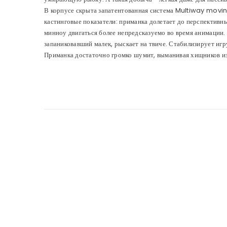
В корпусе скрыта запатентованная система Multiway movin
кастинговые показатели: приманка долетает до перспектив
минноу двигаться более непредсказуемо во время анимации
запаниковавший малек, рыскает на твиче. Стабилизирует игр
Приманка достаточно громко шумит, выманивая хищников и