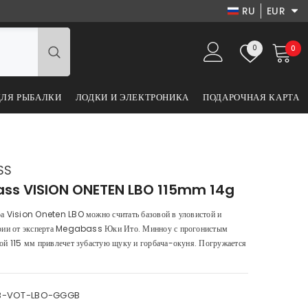
RU
EUR
EN
USD
Списки
0
0
0
EUR
DA
желаний
пре
GBP
LV
ДЛЯ РЫБАЛКИ
ЛОДКИ И ЭЛЕКТРОНИКА
ПОДАРОЧНАЯ КАРТА
CHF
RU
DKK
PL
SS
ss VISION ONETEN LBO 115mm 14g
а Vision Oneten LBO можно считать базовой в уловистой и
ерии от эксперта Megabass Юки Ито. Минноу с прогонистым
ой 115 мм привлечет зубастую щуку и горбача-окуня. Погружается
B-VOT-LBO-GGGB