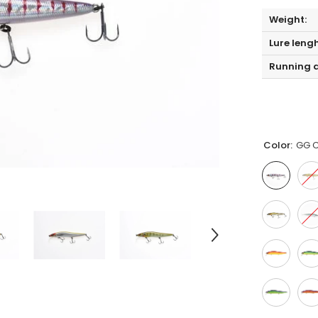
Weight:
Lure leng
Running d
Color:
GG C