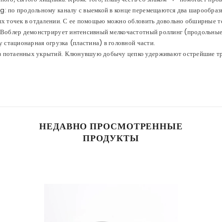
g: по продольному каналу с выемкой в конце перемещаются два шарообразн
ных точек в отдалении. С ее помощью можно обловить довольно обширные 
. Воблер демонстрирует интенсивный мелкочастотный роллинг (продольные 
у стационарная огрузка (пластина) в головной части.
з потаенных укрытий. Клюнувшую добычу цепко удерживают острейшие тро
НЕДАВНО ПРОСМОТРЕННЫЕ
ПРОДУКТЫ