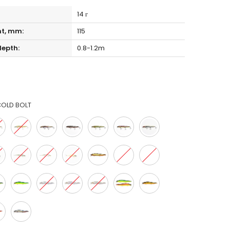
14 г
ht, mm:
115
epth:
0.8-1.2m
OLD BOLT