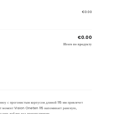
€0.00
€0.00
Итого по продукту
ноу с прогонистым корпусом длиной 115 мм привлечет
тот момент Vision Oneten 115 напоминает раненую,
водить воблер над препятствиями.