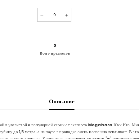
для
для
MAT
MAT
Количество
RED
RED
Уменьшить
Увеличить
LIZARD
LIZARD
количество
количество
для
для
GG
GG
SHINY
SHINY
BLUE
BLUE
0
Всего предметов
Описание
ой в уловистой и популярной серии от эксперта
Megabass
Юки Ито. Мин
убину до 1,5 метра, а на паузе в проводке очень неспешно всплывает. В э
ого, сытого хищника. Кроме того, плавучесть со знаком "+" помогает про