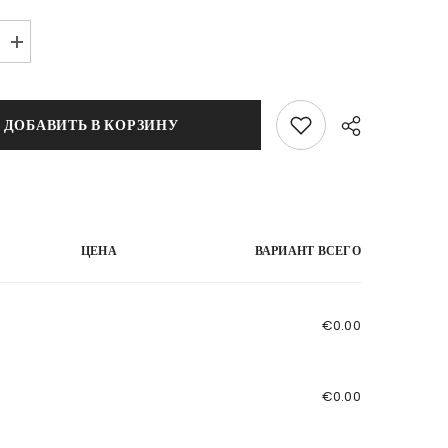
ь
Увеличить
о
количество
для
Megabass
VISION
ДОБАВИТЬ В КОРЗИНУ
ONETEN
LBO
115mm
14g
ЦЕНА
ВАРИАНТ ВСЕГО
€0.00
€0.00