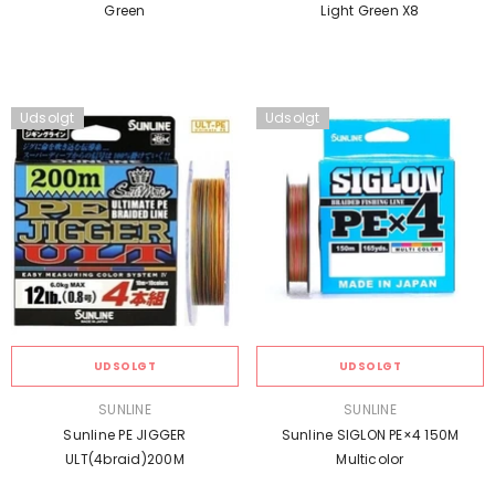
Green
Light Green X8
Udsolgt
Udsolgt
UDSOLGT
UDSOLGT
SÆLGER:
SÆLGER:
SUNLINE
SUNLINE
Sunline PE JIGGER
Sunline SIGLON PE×4 150M
ULT(4braid)200M
Multicolor