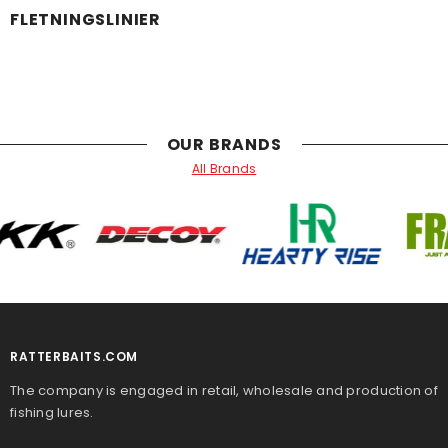
FLETNINGSLINIER
OUR BRANDS
All Brands
RATTERBAITS.COM
The company is engaged in retail, wholesale and production of
fishing lures.