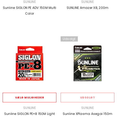
SÆLGER:
SÆLGER:
SUNLINE
SUNLINE
Sunline SIGLON PE ADV 150M Multi
SUNLINE Amazer X8, 200m
Color
Udsolgt
VÆLG MULIGHEDER
UDSOLGT
SÆLGER:
SÆLGER:
SUNLINE
SUNLINE
Sunline SIGLON PE×8 150M Light
Sunline XPlasma Asegai 150m