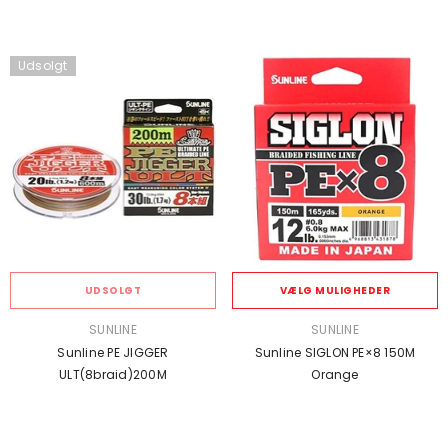
Udsolgt
UDSOLGT
VÆLG MULIGHEDER
SÆLGER:
SÆLGER:
SUNLINE
SUNLINE
Sunline PE JIGGER
Sunline SIGLON PE×8 150M
ULT(8braid)200M
Orange