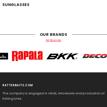
SUNGLASSES
OUR BRANDS
All Brands
RATTERBAITS.COM
The company is engaged in retail, wholesale and production of
fishing lures.