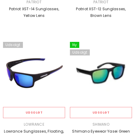
SÆLGER:
SÆLGER:
PATRIOT
PATRIOT
Patriot XST-14 Sunglasses,
Patriot XST-12 Sunglasses,
Yellow Lens
Brown Lens
Udsolgt
Ny
Udsolgt
UDSOLGT
UDSOLGT
SÆLGER:
SÆLGER:
LOWRANCE
SHIMANO
Lowrance Sunglasses, Floating,
Shimano Eyewear Yasei Green