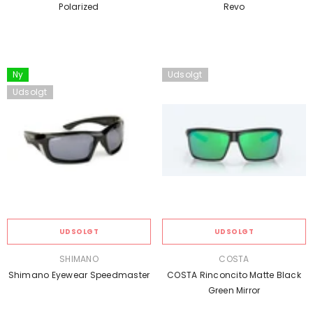
Polarized
Revo
Ny
Udsolgt
Udsolgt
UDSOLGT
UDSOLGT
SÆLGER:
SÆLGER:
SHIMANO
COSTA
Shimano Eyewear Speedmaster
COSTA Rinconcito Matte Black
Green Mirror