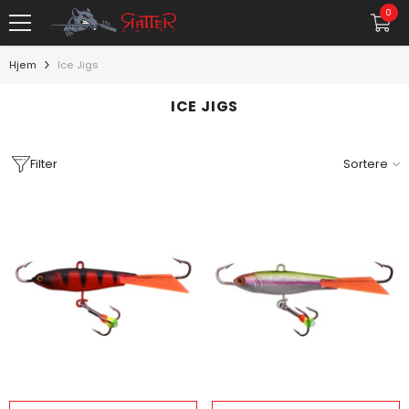
GÅ TIL INDHOLD
0
0
gens
Hjem
Ice Jigs
ICE JIGS
Filter
Sortere