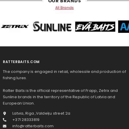
OUR BRANDS
All Brands
RATTERBAITS.COM
The company is engaged in retail, wholesale and production of
fishing lures.
Ratter Baits is the official representative of Frapp, Zetrix and
Sunline brands in the territory of the Republic of Latvia and
European Union.
Latvia, Riga ,Valdeķu street 2a
+371 28333819
info@ratterbaits.com