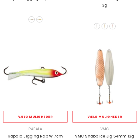
3g
VÆLG MULIGHEDER
VÆLG MULIGHEDER
SÆLGER:
SÆLGER:
RAPALA
VMC
Rapala Jigging Rap W 7cm
VMC Snabb Ice Jig 54mm 13g