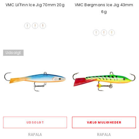
VMC Lil'Finn Ice Jig 70mm 20g
VMC Bergmans Ice Jig 43mm
6g
Udsolgt
UDSOLGT
VÆLG MULIGHEDER
SÆLGER:
SÆLGER:
RAPALA
RAPALA