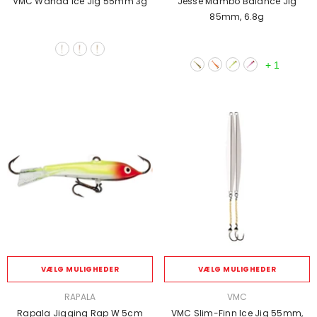
VMC Wanda Ice Jig 55mm 3g
Jesse Mambo Balance Jig
85mm, 6.8g
+
1
VÆLG MULIGHEDER
VÆLG MULIGHEDER
SÆLGER:
SÆLGER:
RAPALA
VMC
Rapala Jigging Rap W 5cm
VMC Slim-Finn Ice Jig 55mm,