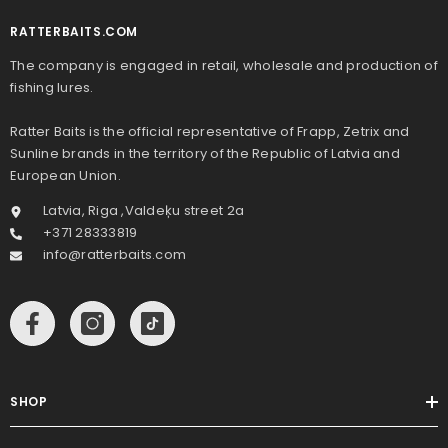
RATTERBAITS.COM
The company is engaged in retail, wholesale and production of
fishing lures.
Ratter Baits is the official representative of Frapp, Zetrix and
Sunline brands in the territory of the Republic of Latvia and
European Union.
Latvia, Riga ,Valdeķu street 2a
+371 28333819
info@ratterbaits.com
SHOP